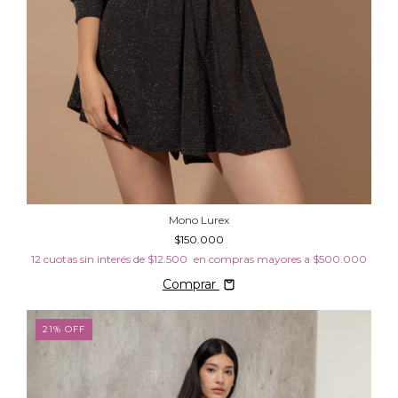
Mono Lurex
$150.000
12
cuotas sin interés de
$12.500
Comprar
21
%
OFF