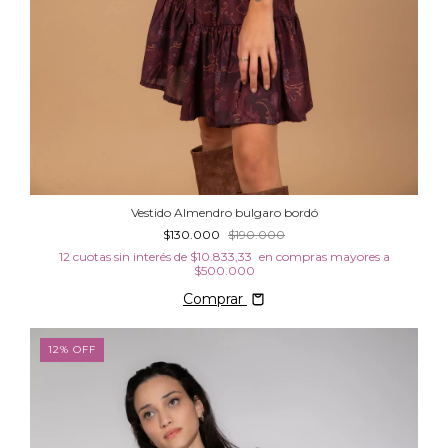
Vestido Almendro bulgaro bordó
$130.000
$190.000
12
cuotas sin interés de
$10.833,33
Comprar
12
%
OFF