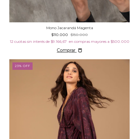
Mono Jacarandá Magenta
$110.000
$150.000
12
cuotas sin interés de
$9.166,67
Comprar
23
%
OFF