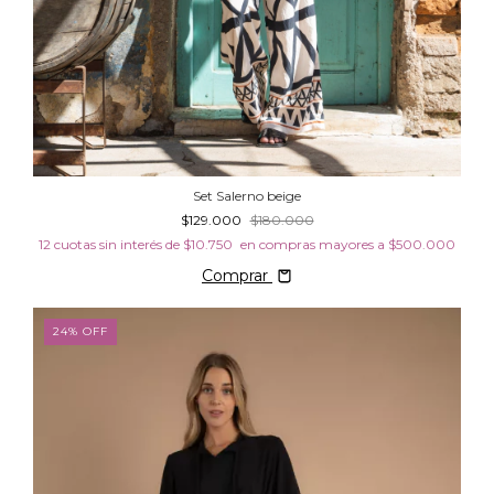
Set Salerno beige
$129.000
$180.000
12
cuotas sin interés de
$10.750
Comprar
24
%
OFF