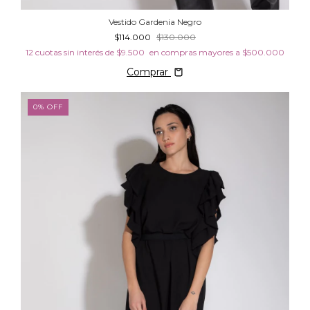
Vestido Gardenia Negro
$114.000
$130.000
12
cuotas sin interés de
$9.500
Comprar
0
%
OFF