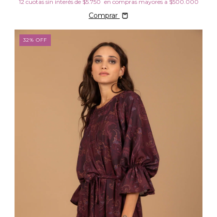
12
cuotas sin interés de
$5.750
Comprar
32
%
OFF