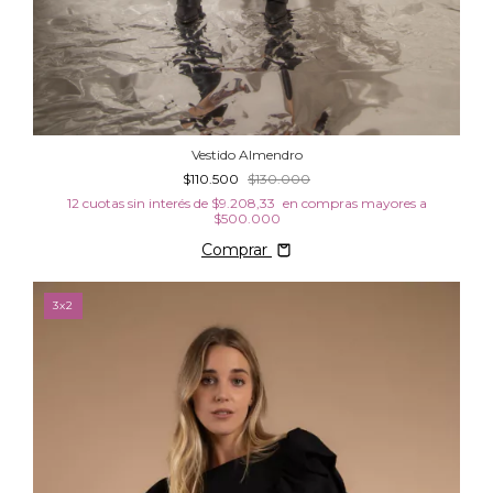
Vestido Almendro
$110.500
$130.000
12
cuotas sin interés de
$9.208,33
Comprar
3x2