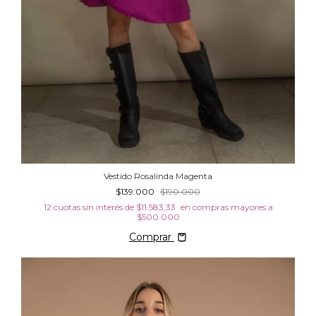
Vestido Rosalinda Magenta
$139.000
$190.000
12
cuotas sin interés de
$11.583,33
Comprar