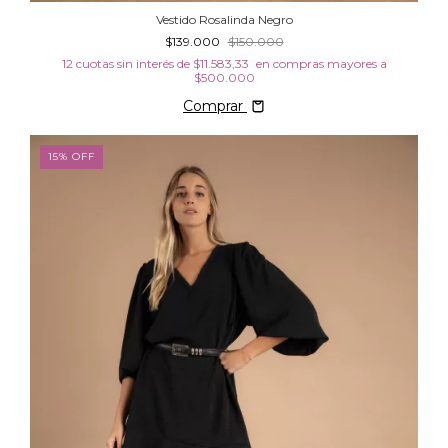
Vestido Rosalinda Negro
$139.000
$150.000
12
cuotas sin interés de
$11.583,33
Comprar
15
%
OFF