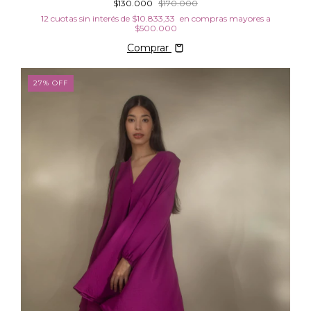
$130.000
$170.000
12
cuotas sin interés de
$10.833,33
Comprar
27
%
OFF