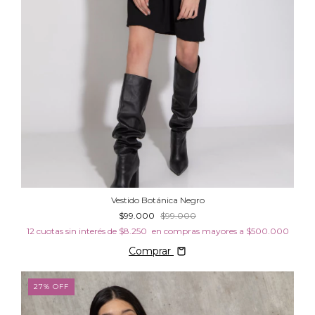
Vestido Botánica Negro
$99.000
$99.000
12
cuotas sin interés de
$8.250
Comprar
27
%
OFF