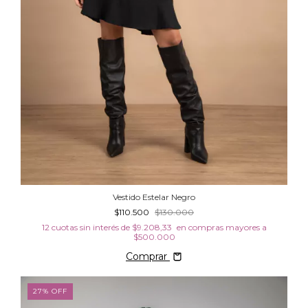
Vestido Estelar Negro
$110.500
$130.000
12
cuotas sin interés de
$9.208,33
Comprar
27
%
OFF