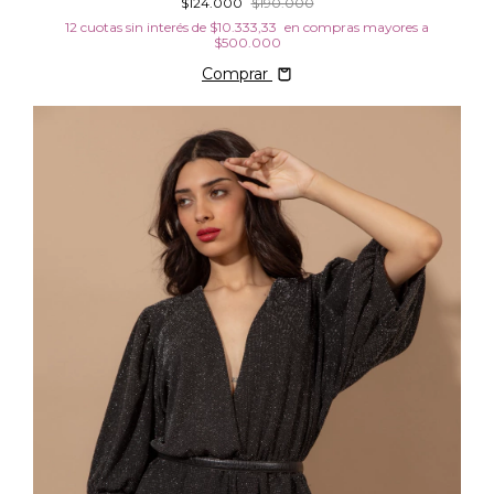
$124.000
$190.000
12
cuotas sin interés de
$10.333,33
Comprar