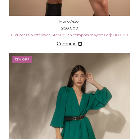
Mono Astor
$150.000
12
cuotas sin interés de
$12.500
Comprar
13
%
OFF