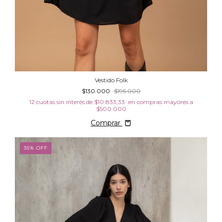
Vestido Folk
$130.000
$195.000
12
cuotas sin interés de
$10.833,33
Comprar
35
%
OFF