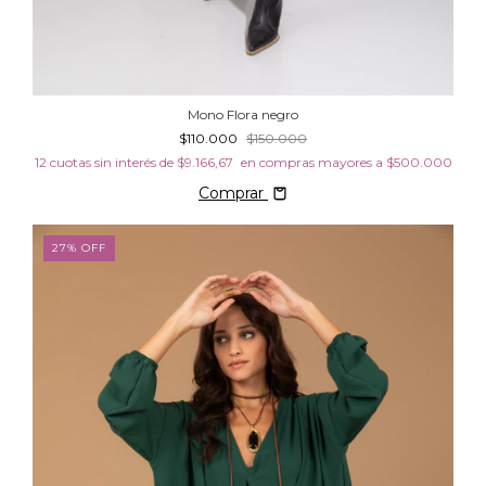
Mono Flora negro
$110.000
$150.000
12
cuotas sin interés de
$9.166,67
Comprar
27
%
OFF