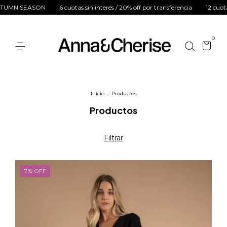
rés / 20% off por transferencia
12 cuotas sin interés en compras mayores a
0
Inicio
.
Productos
Productos
Filtrar
7
%
OFF