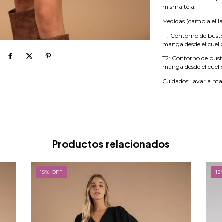
misma tela.
Medidas (cambia el la
T1
: Contorno de bust
manga desde el cuell
T2
: Contorno de bus
manga desde el cuell
Cuidados: lavar a man
Productos relacionados
15
%
OFF
12