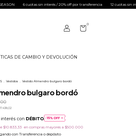
otas sin interés / 20% off por transferencia
12 cuotas sin interés en comp
0
TICAS DE CAMBIO Y DEVOLUCIÓN
S
.
Vestidos
.
Vestido Almendro bulgaro bordó
lmendro bulgaro bordó
000
7.438,02
 interés con
DÉBITO
de
$10.833,33
ando con Transferencia o depósito