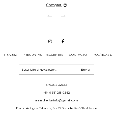
Comprar
FERIA 3x2
PREGUNTAS FRECUENTES
CONTACTO
POLÍTICAS 
5493512132662
+54 9 351 213-2662
annacherise.info@gmail.com
Barrio Antigua Estancia, Mz 270 - Lote 14 - Villa Allende