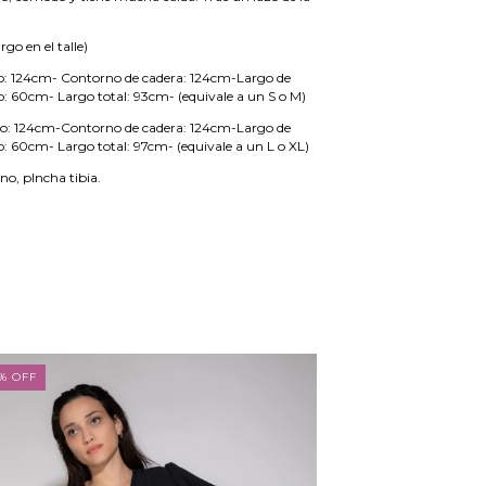
rgo en el talle)
o: 124cm- Contorno de cadera: 124cm-Largo de
o: 60cm- Largo total: 93cm- (equivale a un S o M)
to: 124cm-Contorno de cadera: 124cm-Largo de
o: 60cm- Largo total: 97cm- (equivale a un L o XL)
o, plncha tibia.
%
OFF
21
%
OFF