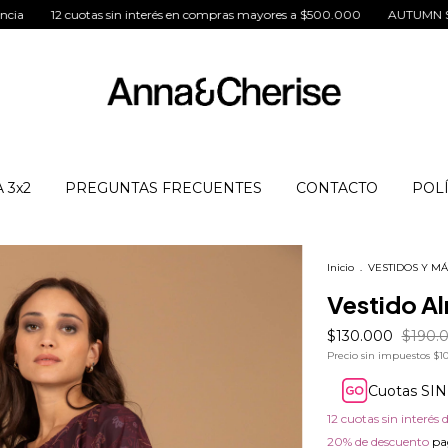
as sin interés en compras mayores a $500.000
AUTUMN SEASON
6 cu
 3x2
PREGUNTAS FRECUENTES
CONTACTO
POLÍ
Inicio
.
VESTIDOS Y MÁ
Vestido A
$130.000
$190.
Precio sin impuestos
$10
Cuotas SIN
12
cuotas sin interés 
20% de descuento
pag