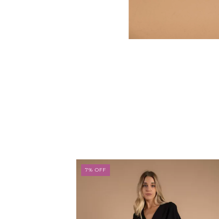
7
%
OFF