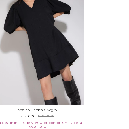
Vestido Gardenia Negro
Vest
$114.000
$130.000
$11
uotas sin interés de
$9.500
12
cuotas sin interés 