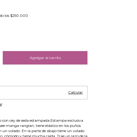
do los
$250.000
Cambiar CP
Calcular
al
o con cey de seda estampada.Estampa exclusiva
ee manga ranglan, tiene elástico en los puños
 un volado. En la parte de abajo tiene un volado
io, cómodo y tiene mucha caída. Trae un lazo de la