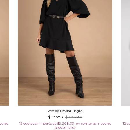
Vestido Estelar Negro
$110.500
$130.000
12
cuotas sin interés de
$9.208,33
12
c